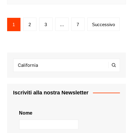
Paginazione
1
2
3
…
7
Successivo
degli
articoli
Iscriviti alla nostra Newsletter
Nome