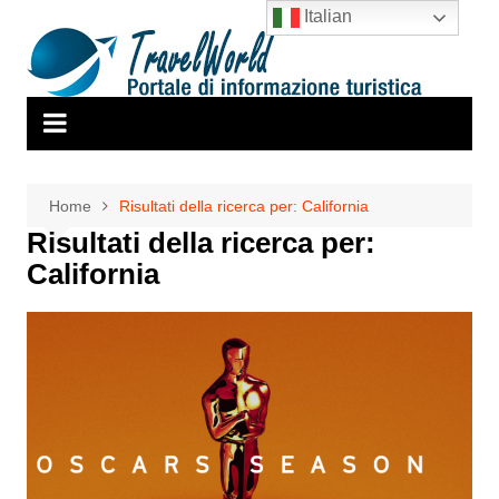
Salta
Italian
al
contenuto
Home
Risultati della ricerca per: California
Risultati della ricerca per:
California