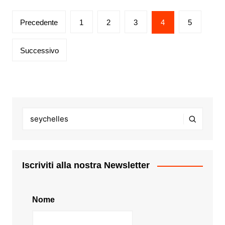
Paginazione
Precedente
1
2
3
4
5
degli
articoli
Successivo
Iscriviti alla nostra Newsletter
Nome