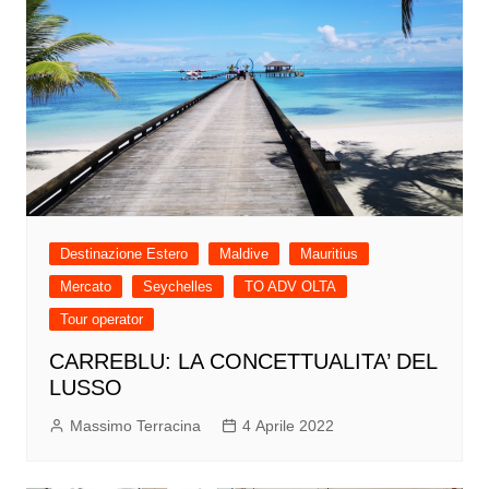
Destinazione Estero
Maldive
Mauritius
Mercato
Seychelles
TO ADV OLTA
Tour operator
CARREBLU: LA CONCETTUALITA’ DEL
LUSSO
Massimo Terracina
4 Aprile 2022