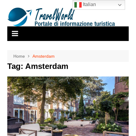
Salta
Italian
al
contenuto
Home
Amsterdam
Tag:
Amsterdam