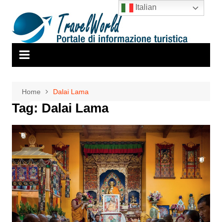
Salta
Italian
al
contenuto
Home
Dalai Lama
Tag:
Dalai Lama