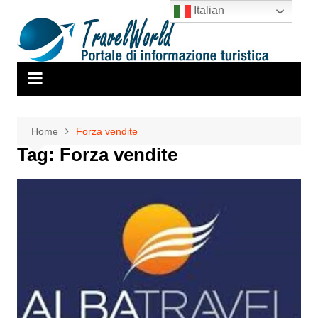
Salta
Italian
al
contenuto
Home
Forza vendite
Tag:
Forza vendite