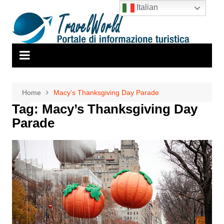
Salta
Italian
al
contenuto
Home
Macy’s Thanksgiving Day Parade
Tag:
Macy’s Thanksgiving Day
Parade