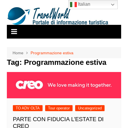
Salta
Italian
al
contenuto
Home
Programmazione estiva
Tag:
Programmazione estiva
TO ADV OLTA
Tour operator
Uncategorized
PARTE CON FIDUCIA L’ESTATE DI
CREO