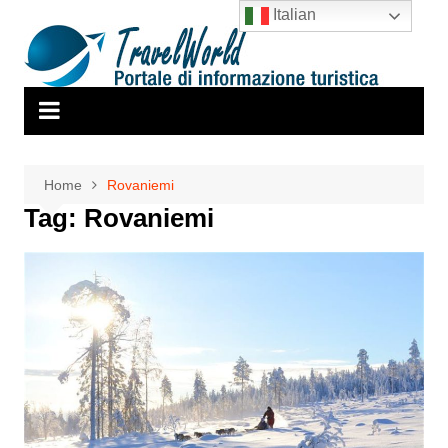
Salta
Italian
al
contenuto
Home
Rovaniemi
Tag:
Rovaniemi