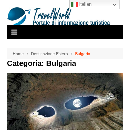
Salta
Italian
al
contenuto
Home
Destinazione Estero
Bulgaria
Categoria:
Bulgaria