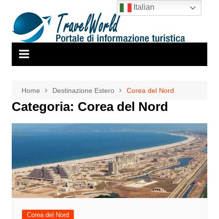
Salta
Italian
al
contenuto
Home
Destinazione Estero
Corea del Nord
Categoria:
Corea del Nord
Corea del Nord