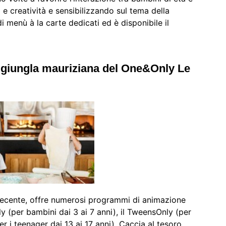
a e creatività e sensibilizzando sul tema della
i menù à la carte dedicati ed è disponibile il
a giungla mauriziana del One&Only Le
 recente, offre numerosi programmi di animazione
Only (per bambini dai 3 ai 7 anni), il TweensOnly (per
er i teenager dai 13 ai 17 anni). Caccia al tesoro,