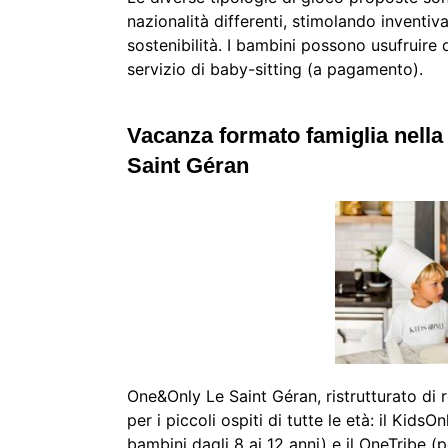
nazionalità differenti, stimolando inventiv
sostenibilità. I bambini possono usufruire d
servizio di baby-sitting (a pagamento).
Vacanza formato famiglia nell
Saint Géran
One&Only Le Saint Géran, ristrutturato di
per i piccoli ospiti di tutte le età: il Kids
bambini dagli 8 ai 12 anni) e il OneTribe (p