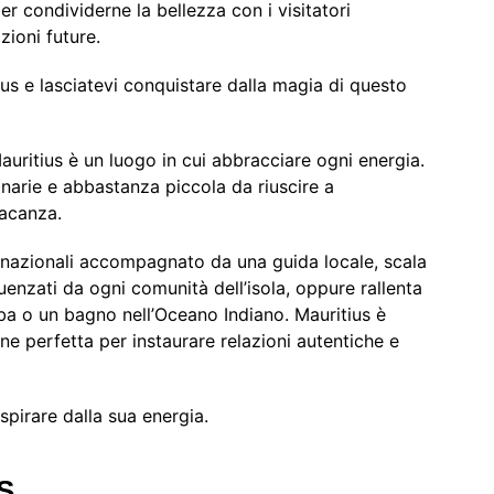
r condividerne la bellezza con i visitatori
zioni future.
ius e lasciatevi conquistare dalla magia di questo
auritius è un luogo in cui abbracciare ogni energia.
arie e abbastanza piccola da riuscire a
vacanza.
i nazionali accompagnato da una guida locale, scala
luenzati da ogni comunità dell’isola, oppure rallenta
alba o un bagno nell’Oceano Indiano. Mauritius è
one perfetta per instaurare relazioni autentiche e
 ispirare dalla sua energia.
S