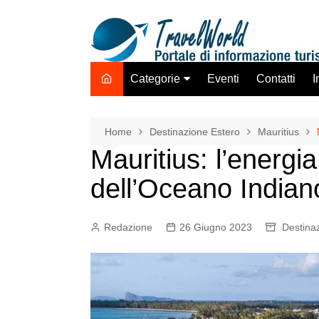
Salta
al
contenuto
Categorie
Eventi
Contatti
I
Destinazione Estero
Destinazione Italia
Home
Destinazione Estero
Mauritius
Mauritius: l’energia
TO ADV OLTA
Trasporti
dell’Oceano Indian
Hotel Strutture Ricettive
Istituzioni Associazioni
Redazione
26 Giugno 2023
Destina
Network
Assicurazioni Servizi
Tecnologie Mercato