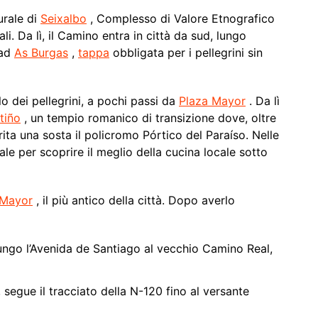
urale di
Seixalbo
, Complesso di Valore Etnografico
. Da lì, il Camino entra in città da sud, lungo
 ad
As Burgas
,
tappa
obbligata per i pellegrini sin
o dei pellegrini, a pochi passi da
Plaza Mayor
. Da lì
tiño
, un tempio romanico di transizione dove, oltre
rita una sosta il policromo Pórtico del Paraíso. Nelle
ale per scoprire il meglio della cucina locale sotto
 Mayor
, il più antico della città. Dopo averlo
ngo l’Avenida de Santiago al vecchio Camino Real,
 segue il tracciato della N-120 fino al versante