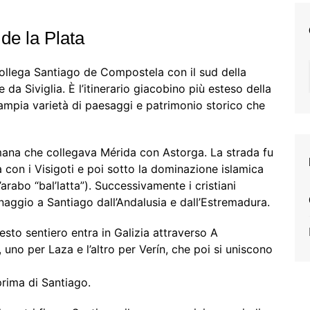
e la Plata
llega Santiago de Compostela con il sud della
 da Siviglia. È l’itinerario giacobino più esteso della
’ampia varietà di paesaggi e patrimonio storico che
omana che collegava Mérida con Astorga. La strada fu
con i Visigoti e poi sotto la dominazione islamica
ll’arabo “bal’latta”). Successivamente i cristiani
naggio a Santiago dall’Andalusia e dall’Estremadura.
sto sentiero entra in Galizia attraverso A
, uno per Laza e l’altro per Verín, che poi si uniscono
prima di Santiago.