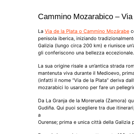
Cammino Mozarabico – Via d
La
Via de la Plata o Cammino Mozárabe
co
penisola iberica, iniziando tradizionalmente
Galizia (lungo circa 200 km) e riunisce un
gli conferiscono una bellezza eccezionale.
La sua origine risale a un’antica strada r
mantenuta viva durante il Medioevo, prima 
(infatti il ​​nome “Via de la Plata” deriva da
mozarabici lo usarono per fare un pellegri
Da La Granja de la Moreruela (Zamora) que
Gudiña. Qui puoi scegliere tra due itinerari
a
Ourense; prima e unica città della Galizia 