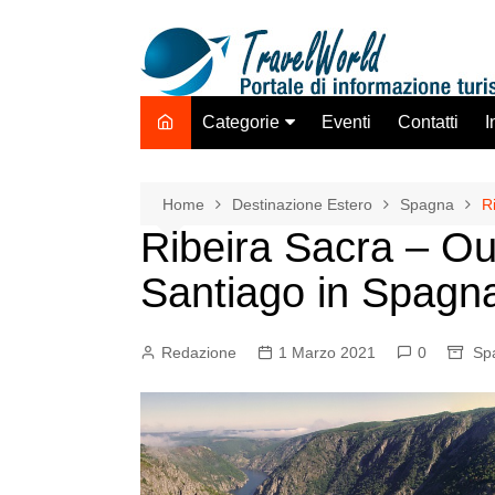
Salta
al
contenuto
Categorie
Eventi
Contatti
I
Destinazione Estero
Destinazione Italia
Home
Destinazione Estero
Spagna
R
Ribeira Sacra – Ou
TO ADV OLTA
Trasporti
Santiago in Spagn
Hotel Strutture Ricettive
Istituzioni Associazioni
Redazione
1 Marzo 2021
0
Sp
Network
Assicurazioni Servizi
Tecnologie Mercato