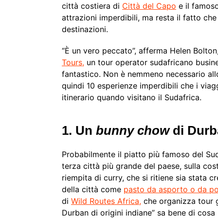
città costiera di
Città del Capo
e il famos
attrazioni imperdibili, ma resta il fatto ch
destinazioni.
“È un vero peccato”, afferma Helen Bolton,
Tours,
un tour operator sudafricano busines
fantastico. Non è nemmeno necessario allo
quindi 10 esperienze imperdibili che i via
itinerario quando visitano il Sudafrica.
1. Un
bunny chow
di Durb
Probabilmente il piatto più famoso del Sud
terza città più grande del paese, sulla cos
riempita di curry, che si ritiene sia stat
della città come
pasto da asporto o da por
di
Wild Routes Africa,
che organizza tour g
Durban di origini indiane” sa bene di cosa