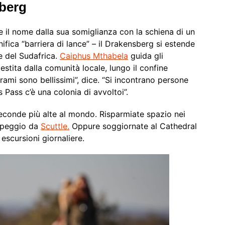
sberg
 il nome dalla sua somiglianza con la schiena di un
fica “barriera di lance” – il Drakensberg si estende
e del Sudafrica.
Caiphus Mthabela
guida gli
estita dalla comunità locale, lungo il confine
ami sono bellissimi”, dice. “Si incontrano persone
 Pass c’è una colonia di avvoltoi”.
seconde più alte al mondo. Risparmiate spazio nei
ampeggio da
Scuttle.
Oppure soggiornate al Cathedral
scursioni giornaliere.