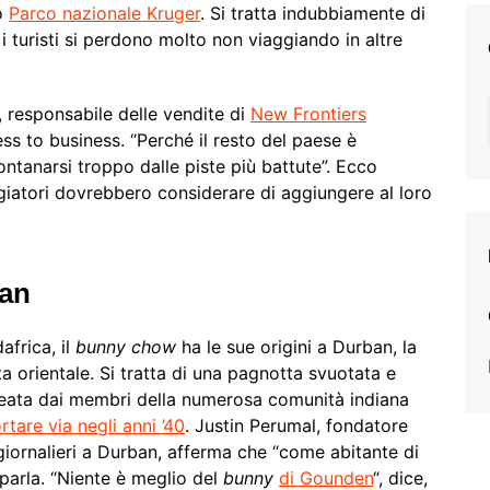
o
Parco nazionale Kruger
. Si tratta indubbiamente di
e i turisti si perdono molto non viaggiando in altre
 responsabile delle vendite di
New Frontiers
s to business. “Perché il resto del paese è
ntanarsi troppo dalle piste più battute”. Ecco
ggiatori dovrebbero considerare di aggiungere al loro
an
africa, il
bunny chow
ha le sue origini a Durban, la
ta orientale. Si tratta di una pagnotta svuotata e
a creata dai membri della numerosa comunità indiana
tare via negli anni ’40
. Justin Perumal, fondatore
iornalieri a Durban, afferma che “come abitante di
 parla. “Niente è meglio del
bunny
di Gounden
“, dice,