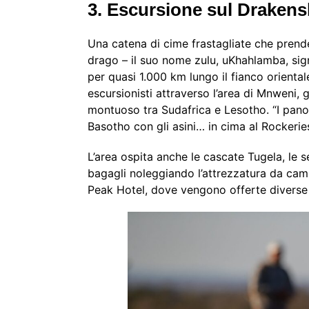
3. Escursione sul Draken
Una catena di cime frastagliate che prende
drago – il suo nome zulu, uKhahlamba, signi
per quasi 1.000 km lungo il fianco oriental
escursionisti attraverso l’area di Mnweni, g
montuoso tra Sudafrica e Lesotho. “I panor
Basotho con gli asini… in cima al Rockeries
L’area ospita anche le cascate Tugela, le 
bagagli noleggiando l’attrezzatura da c
Peak Hotel, dove vengono offerte diverse e