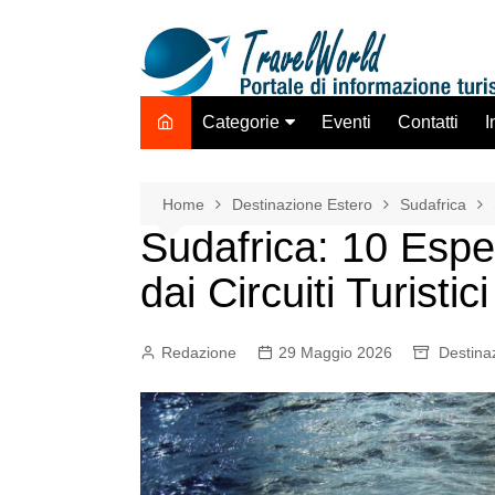
Salta
al
contenuto
Categorie
Eventi
Contatti
I
Destinazione Estero
Destinazione Italia
Home
Destinazione Estero
Sudafrica
Sudafrica: 10 Espe
TO ADV OLTA
Trasporti
dai Circuiti Turistici
Hotel Strutture Ricettive
Istituzioni Associazioni
Redazione
29 Maggio 2026
Destina
Network
Assicurazioni Servizi
Tecnologie Mercato