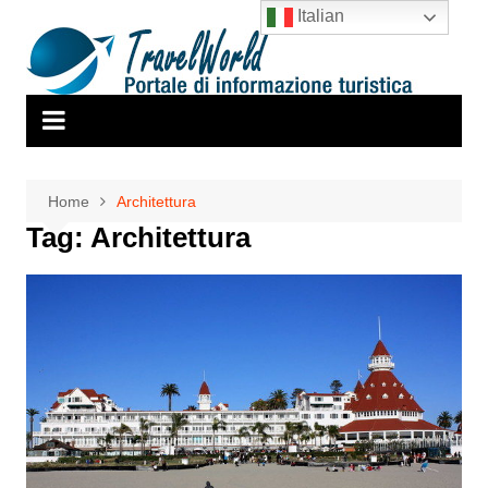
Salta
Italian
al
contenuto
Home
Architettura
Tag:
Architettura