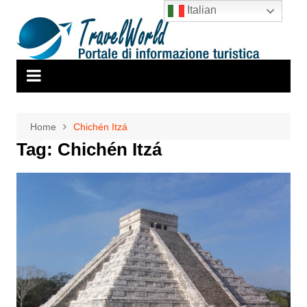
Salta
Italian
al
contenuto
Home
Chichén Itzá
Tag:
Chichén Itzá