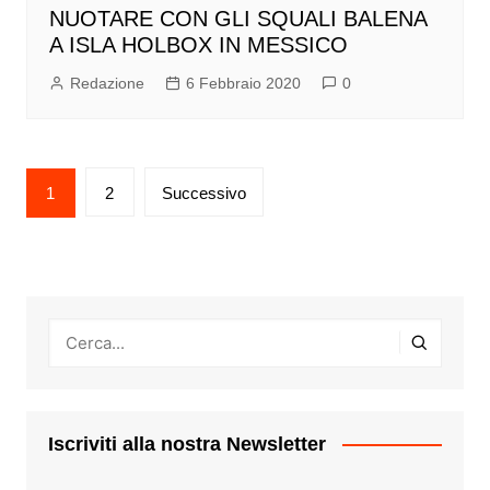
NUOTARE CON GLI SQUALI BALENA
A ISLA HOLBOX IN MESSICO
Redazione
6 Febbraio 2020
0
Paginazione
1
2
Successivo
degli
articoli
Iscriviti alla nostra Newsletter