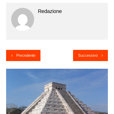
Redazione
Navigazione
Precedente
Successivo
articoli