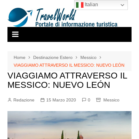
Salta
Italian
al
contenuto
Home
Destinazione Estero
Messico
VIAGGIAMO ATTRAVERSO IL MESSICO: NUEVO LEÓN
VIAGGIAMO ATTRAVERSO IL
MESSICO: NUEVO LEÓN
Redazione
15 Marzo 2020
0
Messico