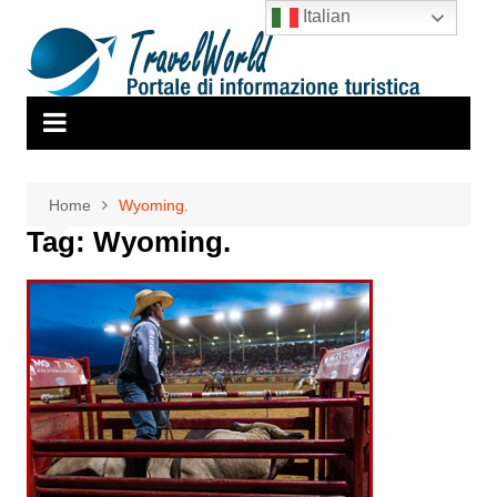
Salta
Italian
al
contenuto
Home
Wyoming.
Tag:
Wyoming.