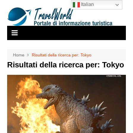
Salta
Italian
al
contenuto
Home
Risultati della ricerca per: Tokyo
Risultati della ricerca per:
Tokyo