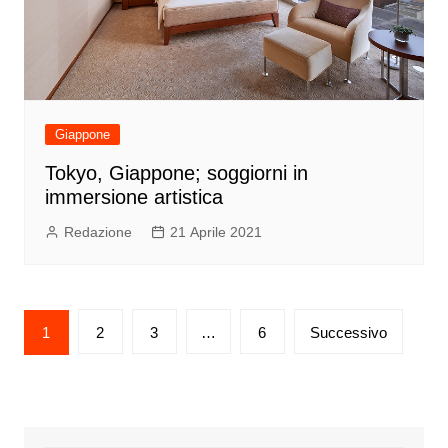
Giappone
Tokyo, Giappone; soggiorni in
immersione artistica
Redazione
21 Aprile 2021
Paginazione
1
2
3
…
6
Successivo
degli
articoli