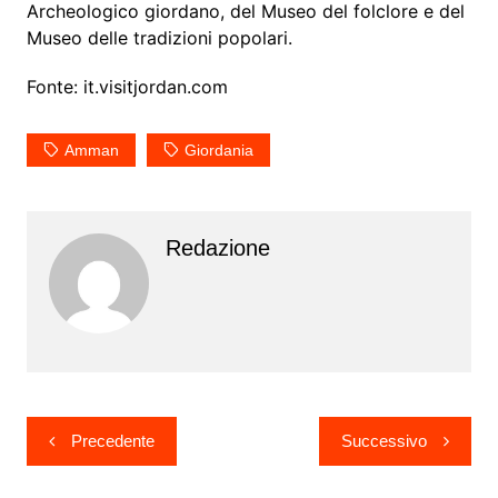
Archeologico giordano, del Museo del folclore e del
Museo delle tradizioni popolari.
Fonte: it.visitjordan.com
Amman
Giordania
Redazione
Navigazione
Precedente
Successivo
articoli