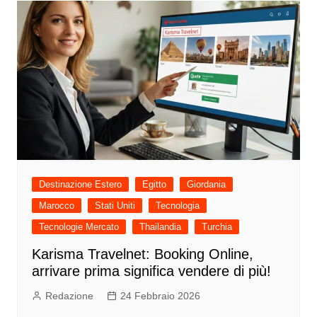
Destinazione Estero
Egitto
Giordania
Marocco
Stati Uniti
Tecnologia
Tecnologie Mercato
Thailandia
Turchia
Karisma Travelnet: Booking Online,
arrivare prima significa vendere di più!
Redazione
24 Febbraio 2026