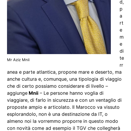
d,
p
a
rt
e
m
e
di
te
Mr Aziz Mnii
rr
anea e parte atlantica, propone mare e deserto, ma
anche cultura e, comunque, una tipologia di viaggio
che di certo possiamo considerare di livello –
aggiunge
Mnii
– Le persone hanno voglia di
viaggiare, di farlo in sicurezza e con un ventaglio di
proposte ampio e articolato. Il Marocco va vissuto
esplorandolo, non è una destinazione da IT, o
almeno noi la vorremmo proporre in questo modo
con novità come ad esempio il TGV che collegherà