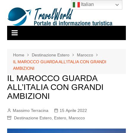
Salta
Italian
al
contenuto
Home
Destinazione Estero
Marocco
IL MAROCCO GUARDA ALL’ITALIA CON GRANDI
AMBIZIONI
IL MAROCCO GUARDA
ALL’ITALIA CON GRANDI
AMBIZIONI
Massimo Terracina
15 Aprile 2022
Destinazione Estero
,
Estero
,
Marocco