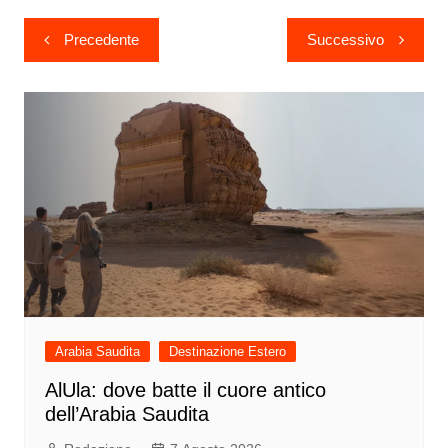
Navigazione
Precedente
Successivo
articoli
Arabia Saudita
Destinazione Estero
AlUla: dove batte il cuore antico
dell’Arabia Saudita