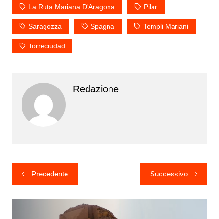
La Ruta Mariana D'Aragona
Pilar
Saragozza
Spagna
Templi Mariani
Torreciudad
Redazione
Navigazione
Precedente
Successivo
articoli