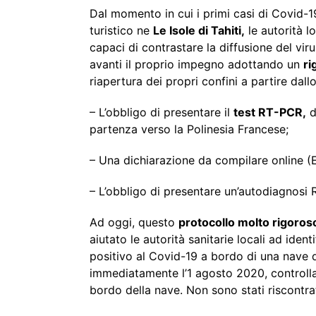
Dal momento in cui i primi casi di Covid-1
turistico ne
Le Isole di Tahiti,
le autorità l
capaci di contrastare la diffusione del vir
avanti il proprio impegno adottando un
ri
riapertura dei propri confini a partire dall
– L’obbligo di presentare il
test RT-PCR,
d
partenza verso la Polinesia Francese;
– Una dichiarazione da compilare online (
– L’obbligo di presentare un’autodiagnosi R
Ad oggi, questo
protocollo molto rigoros
aiutato le autorità sanitarie locali ad iden
positivo al Covid-19 a bordo di una nave d
immediatamente l’1 agosto 2020, controlla
bordo della nave. Non sono stati riscontrati