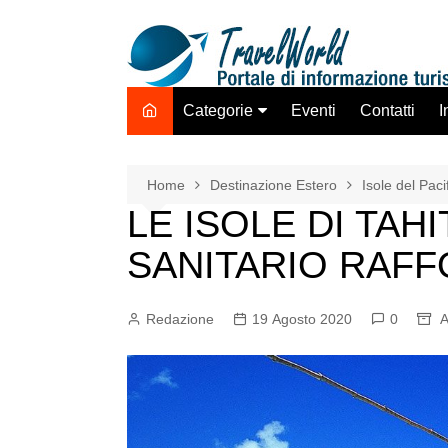
Salta
al
contenuto
Categorie
Eventi
Contatti
I
Destinazione Estero
Destinazione Italia
Home
Destinazione Estero
Isole del Paci
LE ISOLE DI TAH
TO ADV OLTA
Trasporti
SANITARIO RAF
Hotel Strutture Ricettive
Istituzioni Associazioni
Redazione
19 Agosto 2020
0
A
Network
Assicurazioni Servizi
Tecnologie Mercato