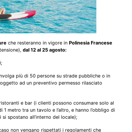
ure
che resteranno in vigore in
Polinesia Francese
stensione),
dal 12 al 25 agosto:
;
lga più di 50 persone su strade pubbliche o in
soggetto ad un preventivo permesso rilasciato
toranti e bar (i clienti possono consumare solo al
1 metro tra un tavolo e l’altro, e hanno l’obbligo di
si spostano all’interno del locale);
so non vengano rispettati i regolamenti che