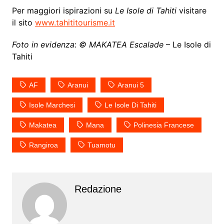
Per maggiori ispirazioni su
Le Isole di Tahiti
visitare
il sito
www.tahititourisme.it
Foto in evidenza
:
© MAKATEA Escalade
– Le Isole di
Tahiti
AF
Aranui
Aranui 5
Isole Marchesi
Le Isole Di Tahiti
Makatea
Mana
Polinesia Francese
Rangiroa
Tuamotu
Redazione