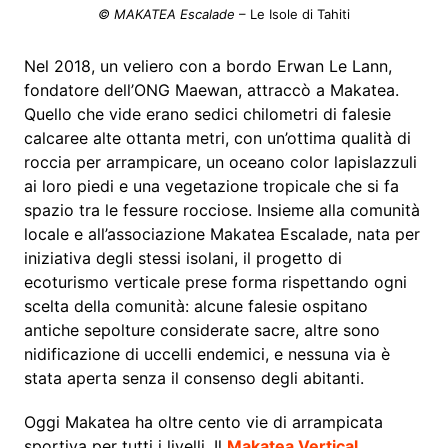
© MAKATEA Escalade
– Le Isole di Tahiti
Nel 2018, un veliero con a bordo Erwan Le Lann,
fondatore dell’ONG Maewan, attraccò a Makatea.
Quello che vide erano sedici chilometri di falesie
calcaree alte ottanta metri, con un’ottima qualità di
roccia per arrampicare, un oceano color lapislazzuli
ai loro piedi e una vegetazione tropicale che si fa
spazio tra le fessure rocciose. Insieme alla comunità
locale e all’associazione Makatea Escalade, nata per
iniziativa degli stessi isolani, il progetto di
ecoturismo verticale prese forma rispettando ogni
scelta della comunità: alcune falesie ospitano
antiche sepolture considerate sacre, altre sono
nidificazione di uccelli endemici, e nessuna via è
stata aperta senza il consenso degli abitanti.
Oggi Makatea ha oltre cento vie di arrampicata
sportiva per tutti i livelli. Il
Makatea Vertical