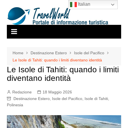
Salta
Italian
al
contenuto
Home
Destinazione Estero
Isole del Pacifico
Le Isole di Tahiti: quando i limiti diventano identità
Le Isole di Tahiti: quando i limiti
diventano identità
Redazione
18 Maggio 2026
Destinazione Estero
,
Isole del Pacifico
,
Isole di Tahiti
,
Polinesia