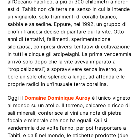
all’Oceano Pacifico, a più di 300 chilometri a nord-
est di Tahiti: non c’è terra nel senso in cui la intende
un vignaiolo, solo frammenti di corallo bianco,
sabbia e salsedine. Eppure, nel 1992, un gruppo di
enofili francesi decise di piantare qui la vite. Otto
anni di tentativi, fallimenti, sperimentazione
silenziosa, compresi diversi tentativi di coltivazione
in tutti e cinque gli arcipelaghi. La prima vendemmia
arrivò solo dopo che la vite aveva imparato a
“tropicalizzarsi”, a sopravvivere senza inverno, a
bere un sole che splende a lungo, ad affondare le
proprie radici in un’inusuale terra corallina.
Oggi il
Domaine Dominique Auroy
è l’unico vigneto
al mondo su un atollo. Il terreno, calcareo e ricco di
sali minerali, conferisce ai vini una nota di pietra
focaia e minerale che non ha eguali. Qui si
vendemmia due volte l’anno, per poi trasportare a
Tahiti, e da lì nel mondo, le etichette prodotte (due