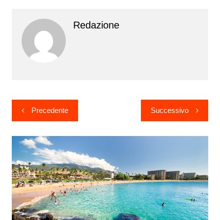
Redazione
Navigazione
Precedente
Successivo
articoli