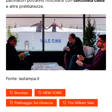
pattinatori potranno rifocillarsi con
cioccolata calda
e altre prelibatezze.
Fonte: lastampa.it
Brooklyn
NEW YORK
Pattinaggio Sul Ghiaccio
The William Vale