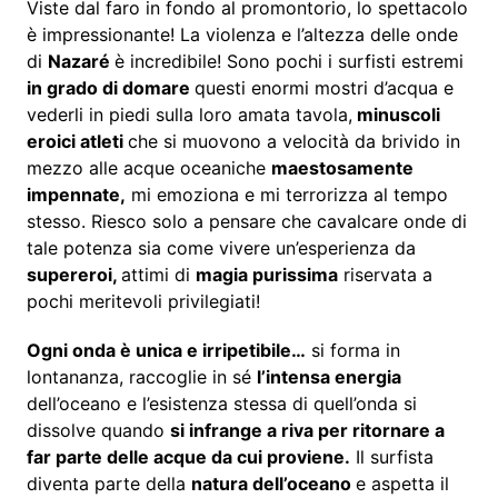
Viste dal faro in fondo al promontorio, lo spettacolo
è impressionante! La violenza e l’altezza delle onde
di
Nazaré
è incredibile! Sono pochi i surfisti estremi
in grado di domare
questi enormi mostri d’acqua e
vederli in piedi sulla loro amata tavola,
minuscoli
eroici atleti
che si muovono a velocità da brivido in
mezzo alle acque oceaniche
maestosamente
impennate,
mi emoziona e mi terrorizza al tempo
stesso. Riesco solo a pensare che cavalcare onde di
tale potenza sia come vivere un’esperienza da
supereroi,
attimi di
magia purissima
riservata a
pochi meritevoli privilegiati!
Ogni onda è unica e irripetibile…
si forma in
lontananza, raccoglie in sé
l’intensa energia
dell’oceano e l’esistenza stessa di quell’onda si
dissolve quando
si infrange a riva per ritornare a
far parte delle acque da cui proviene.
Il surfista
diventa parte della
natura dell’oceano
e aspetta il