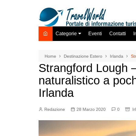
Salta
al
contenuto
Categorie
Eventi
Contatti
I
Destinazione Estero
Destinazione Italia
Home
Destinazione Estero
Irlanda
St
Strangford Lough –
TO ADV OLTA
Trasporti
naturalistico a poch
Hotel Strutture Ricettive
Irlanda
Istituzioni Associazioni
Network
Redazione
28 Marzo 2020
0
I
Assicurazioni Servizi
Tecnologie Mercato