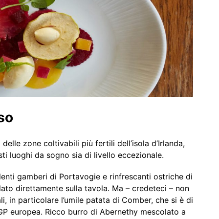
so
lle zone coltivabili più fertili dell’isola d’Irlanda,
i luoghi da sogno sia di livello eccezionale.
ulenti gamberi di Portavogie e rinfrescanti ostriche di
lato direttamente sulla tavola. Ma – credeteci – non
i, in particolare l’umile patata di Comber, che si è di
IGP europea. Ricco burro di Abernethy mescolato a