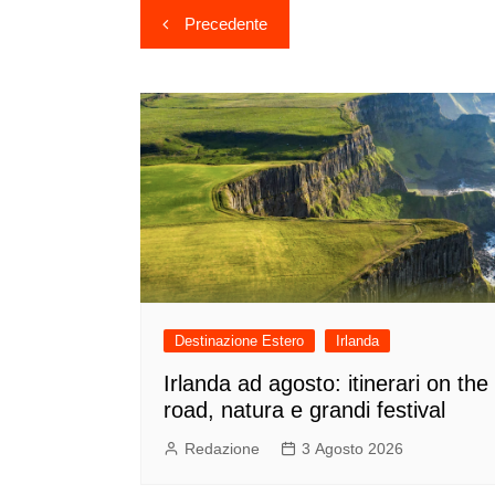
Navigazione
Precedente
articoli
Destinazione Estero
Irlanda
Irlanda ad agosto: itinerari on the
road, natura e grandi festival
Redazione
3 Agosto 2026