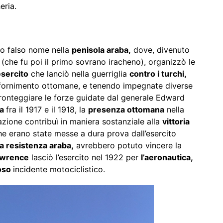
eria.
to falso nome nella
penisola araba,
dove, divenuto
ī (che fu poi il primo sovrano iracheno), organizzò le
esercito
che lanciò nella guerriglia
contro i turchi,
rifornimento ottomane, e tenendo impegnate diverse
fronteggiare le forze guidate dal generale Edward
ca
fra il 1917 e il 1918, la
presenza ottomana
nella
zione contribuì in maniera sostanziale alla
vittoria
he erano state messe a dura prova dall’esercito
la resistenza araba,
avrebbero potuto vincere la
wrence
lasciò l’esercito nel 1922 per
l’aeronautica,
oso
incidente motociclistico.