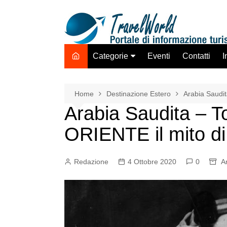
Salta
al
contenuto
Categorie
Eventi
Contatti
I
Destinazione Estero
Destinazione Italia
Home
Destinazione Estero
Arabia Saudi
Arabia Saudita – T
TO ADV OLTA
Trasporti
ORIENTE il mito di
Hotel Strutture Ricettive
Istituzioni Associazioni
Redazione
4 Ottobre 2020
0
A
Network
Assicurazioni Servizi
Tecnologie Mercato