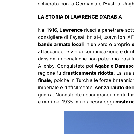
schierato con la Germania e l’Austria-Ungh
LA STORIA DI LAWRENCE D’ARABIA
Nel 1916,
Lawrence
riuscì a penetrare sot
consigliere di Fayṣal ibn al-Ḥusayn ibn ʿAl
bande armate locali
in un vero e proprio
attaccando le vie di comunicazione e di 
divisioni imperiali che non poterono così 
Allenby. Conquistate poi
Aqaba e Damas
regione fu
drasticamente ridotta.
La sua a
finale,
poiché in Turchia le forze britannic
imperiale e difficilmente,
senza l’aiuto del
guerra. Nonostante i suoi grandi meriti,
La
e morì nel 1935 in un ancora oggi
misteri