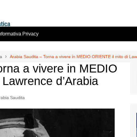
nformativa Privacy
ta
Arabia Saudita – Torna a vivere in MEDIO ORIENTE il mito di Law
orna a vivere in MEDIO
 Lawrence d’Arabia
rabia Saudita