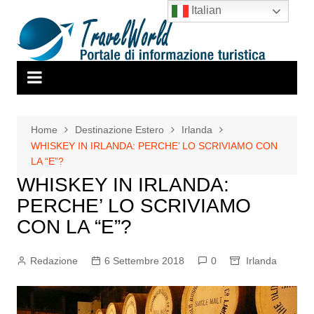
Salta
Italian
al
contenuto
Home
Destinazione Estero
Irlanda
WHISKEY IN IRLANDA: PERCHE’ LO SCRIVIAMO CON
LA “E”?
WHISKEY IN IRLANDA:
PERCHE’ LO SCRIVIAMO
CON LA “E”?
Redazione
6 Settembre 2018
0
Irlanda