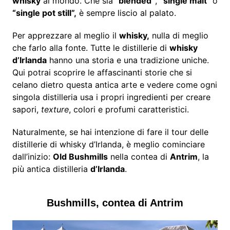
whisky
al mondo. Che sia
“blended”
,
“single malt”
o
“single pot still”,
è sempre liscio al palato.
Per apprezzare al meglio il
whisky,
nulla di meglio
che farlo alla fonte. Tutte le distillerie di
whisky
d’Irlanda
hanno una storia e una tradizione uniche.
Qui potrai scoprire le affascinanti storie che si
celano dietro questa antica arte e vedere come ogni
singola distilleria usa i propri ingredienti per creare
sapori,
texture
, colori e profumi caratteristici.
Naturalmente, se hai intenzione di fare il tour delle
distillerie di whisky d’Irlanda, è meglio cominciare
dall’inizio:
Old Bushmills
nella contea di
Antrim
, la
più antica distilleria
d’Irlanda
.
Bushmills, contea di Antrim