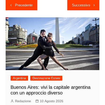
Navigazione
Precedente
Successivo
articoli
Argentina
Destinazione Estero
Buenos Aires: vivi la capitale argentina
con un approccio diverso
Redazione
10 Agosto 2026