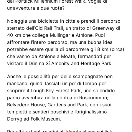
dal Portlick Millennium Forest Walk. Voglia di
un’avventura a due ruote?
Noleggia una bicicletta in città e prendi il percorso
sterrato dell’Old Rail Trail, un tratto di Greenway di
40 km che collega Mullingar e Athlone. Puoi
affrontare l’intero percorso, ma una buona idea
potrebbe essere quella di percorrere gli 8 km (circa)
che vanno da Athlone a Moate, fermandoti per
visitare il Dún na Sí Amenity and Heritage Park.
Anche le possibilità per delle scampagnate non
mancano, quindi lasciati un po’ di tempo per
scoprire il Lough Key Forest Park, uno splendido
parco avventura nella contea di Roscommon;
Belvedere House, Gardens and Park, con i suoi
tempietti e sentieri boschivi e l’originalissimo
Derryglad Folk Museum.
Per altri articoli relativi all’
Irlanda
clicca sui link