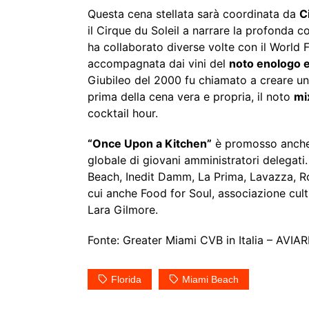
Questa cena stellata sarà coordinata da
C
il Cirque du Soleil a narrare la profonda c
ha collaborato diverse volte con il Worl
accompagnata dai vini del
noto enologo e
Giubileo del 2000 fu chiamato a creare una
prima della cena vera e propria, il noto
mi
cocktail hour.
“Once Upon a Kitchen”
è promosso anche 
globale di giovani amministratori delegati.
Beach, Inedit Damm, La Prima, Lavazza, Rol
cui anche Food for Soul, associazione cul
Lara Gilmore.
Fonte: Greater Miami CVB in Italia – AVIA
Florida
Miami Beach