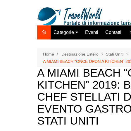
Salta
al
contenuto
Categorie
Eventi
Contatti
I
Destinazione Estero
Destinazione Italia
Home
Destinazione Estero
Stati Uniti
A MIAMI BEACH “ONCE UPON A KITCHEN” 2
TO ADV OLTA
A MIAMI BEACH 
Trasporti
KITCHEN” 2019: 
Hotel Strutture Ricettive
Istituzioni Associazioni
CHEF STELLATI 
Network
EVENTO GASTRO
Assicurazioni Servizi
Tecnologie Mercato
STATI UNITI