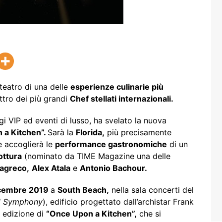
teatro di una delle
esperienze culinarie più
ttro dei più grandi
Chef stellati internazionali.
i VIP ed eventi di lusso, ha svelato la nuova
 a Kitchen”.
Sarà la
Florida,
più precisamente
e accoglierà le
performance gastronomiche
di un
ttura
(nominato da TIME Magazine una delle
agreco,
Alex Atala
e
Antonio Bachour.
icembre 2019
a
South Beach,
nella sala concerti del
d Symphony
), edificio progettato dall’archistar Frank
 edizione di
“Once Upon a Kitchen”,
che si