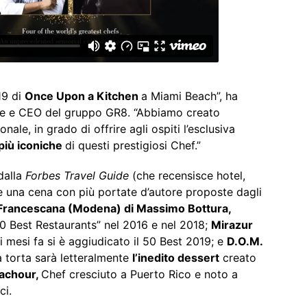
19 di
Once Upon a Kitchen
a Miami Beach”, ha
e e CEO del gruppo GR8. “Abbiamo creato
nale, in grado di offrire agli ospiti l’esclusiva
 più iconiche
di questi prestigiosi Chef.”
dalla
Forbes Travel Guide
(che recensisce hotel,
re una cena con più portate d’autore proposte dagli
 Francescana (Modena) di Massimo Bottura,
50 Best Restaurants” nel 2016 e nel 2018;
Mirazur
 mesi fa si è aggiudicato il 50 Best 2019; e
D.O.M.
la torta sarà letteralmente
l’inedito dessert
creato
achour,
Chef cresciuto a Puerto Rico e noto a
ci.