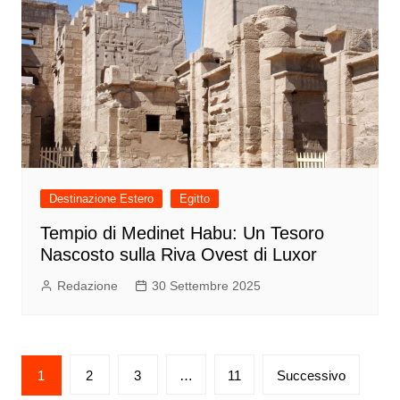
Destinazione Estero
Egitto
Tempio di Medinet Habu: Un Tesoro
Nascosto sulla Riva Ovest di Luxor
Redazione
30 Settembre 2025
Paginazione
1
2
3
…
11
Successivo
degli