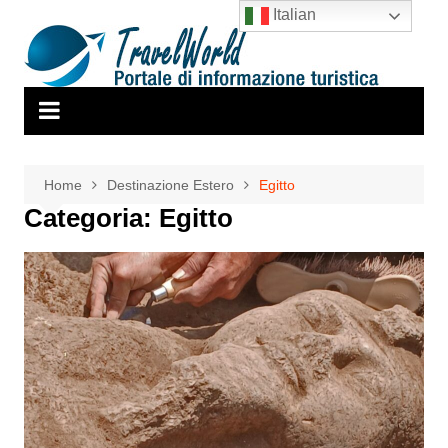
Salta
Italian
al
contenuto
Home
Destinazione Estero
Egitto
Categoria:
Egitto