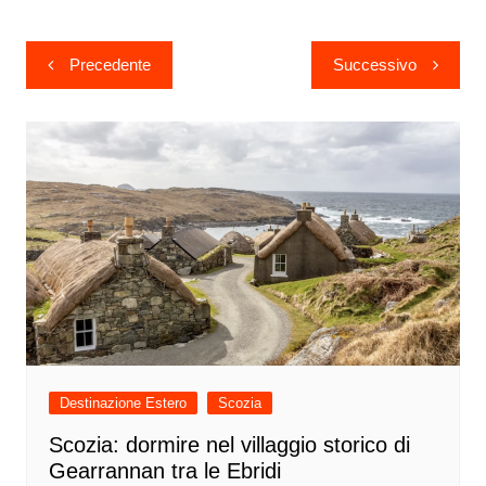
Navigazione
Precedente
Successivo
articoli
Destinazione Estero
Scozia
Scozia: dormire nel villaggio storico di
Gearrannan tra le Ebridi