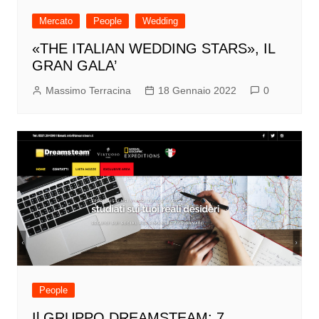
Mercato
People
Wedding
«THE ITALIAN WEDDING STARS», IL
GRAN GALA’
Massimo Terracina
18 Gennaio 2022
0
People
Il GRUPPO DREAMSTEAM: 7