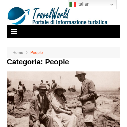
Salta
Italian
al
contenuto
Home
People
Categoria:
People