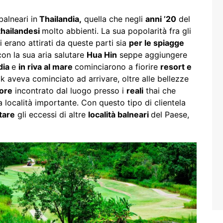
balneari in
Thailandia,
quella che negli
anni ’20
del
thailandesi
molto abbienti. La sua popolarità fra gli
i erano attirati da queste parti sia
per le spiagge
on la sua aria salutare
Hua Hin
seppe aggiungere
dia
e
in riva al mare
cominciarono a fiorire
resort e
 aveva cominciato ad arrivare, oltre alle bellezze
ore
incontrato dal luogo presso i
reali
thai che
 località importante. Con questo tipo di clientela
tare
gli eccessi di altre
località balneari
del Paese,