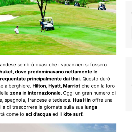
ilandese sembrò quasi che i vacanzieri si fossero
Phuket, dove predominavano nettamente le
requentate principalmente dai thai.
Questo durò
ne alberghiere.
Hilton, Hyatt, Marriot
che con la loro
della
zona in internazionale.
Oggi un gran numero di
ane, spagnola, francese e tedesca.
Hua Hin
offre una
la di trascorrere la giornata sulla sua
lunga
vità come lo
sci d’acqua
ed il
kite surf.