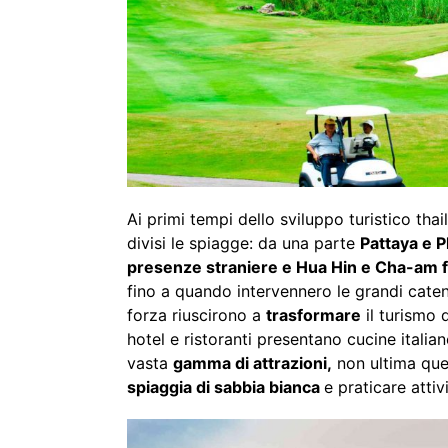
Ai primi tempi dello sviluppo turistico tha
divisi le spiagge: da una parte
Pattaya e 
presenze straniere e Hua Hin e Cha-am f
fino a quando intervennero le grandi cate
forza riuscirono a
trasformare
il turismo 
hotel e ristoranti presentano cucine itali
vasta
gamma di attrazioni,
non ultima quel
spiaggia di sabbia bianca
e praticare atti