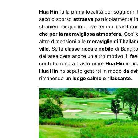
Hua Hin
fu la prima località per soggiorni 
secolo scorso
attraeva
particolarmente i
stranieri nacque in breve tempo: i visitator
che per la meravigliosa atmosfera.
Così c
altre dimensioni alle
meraviglie di Thailan
ville.
Se la
classe ricca e nobile
di Bangkok
dell’area c’era anche un altro motivo: il
fav
contribuirono a trasformare
Hua Hin
in una
Hua Hin
ha saputo gestirsi in modo
da evi
rimanendo un
luogo calmo e rilassante.