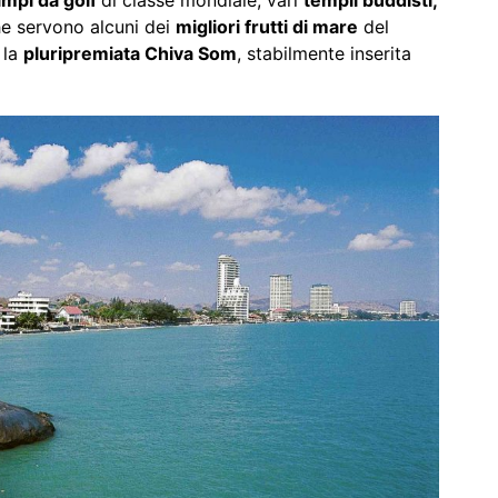
mpi da golf
di classe mondiale, vari
templi buddisti,
che servono alcuni dei
migliori frutti di mare
del
 la
pluripremiata Chiva Som
, stabilmente inserita