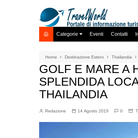
Salta
al
contenuto
Categorie
Eventi
Contatti
I
Destinazione Estero
Destinazione Italia
Home
Destinazione Estero
Thailandia
GOLF E MARE A H
TO ADV OLTA
Trasporti
SPLENDIDA LOCA
Hotel Strutture Ricettive
THAILANDIA
Istituzioni Associazioni
Network
Redazione
14 Agosto 2019
0
T
Assicurazioni Servizi
Tecnologie Mercato