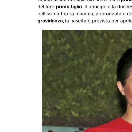
del loro
primo figlio
. Il principe e la duch
bellissima futura mamma, abbronzata e co
gravidanza,
la nascita è prevista per aprile