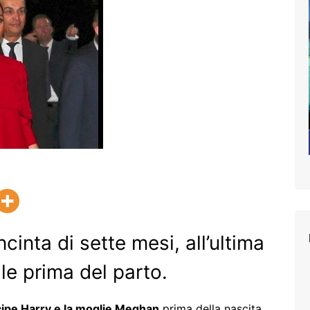
incinta di sette mesi, all’ultima
ale prima del parto.
ncipe Harry e la moglie Meghan
prima della nascita