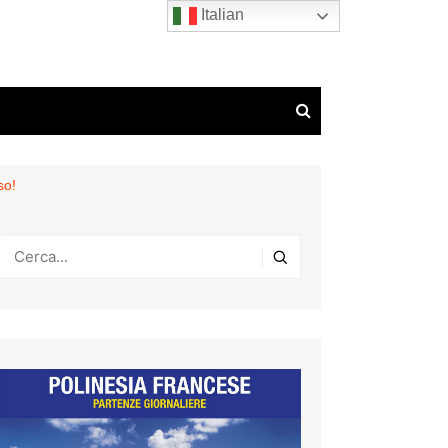
Italian
so!