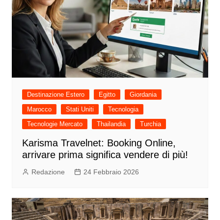
Destinazione Estero
Egitto
Giordania
Marocco
Stati Uniti
Tecnologia
Tecnologie Mercato
Thailandia
Turchia
Karisma Travelnet: Booking Online,
arrivare prima significa vendere di più!
Redazione
24 Febbraio 2026