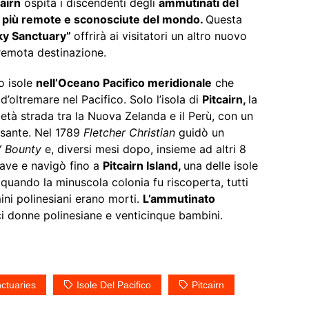
cairn
ospita i discendenti degli
ammutinati del
e
più remote e sconosciute del mondo.
Questa
Sky Sanctuary”
offrirà ai visitatori un altro nuovo
 remota destinazione.
o isole
nell’Oceano Pacifico meridionale
che
d’oltremare nel Pacifico. Solo l’isola di
Pitcairn,
la
età strada tra la Nuova Zelanda e il Perù, con un
ssante. Nel 1789
Fletcher Christian
guidò un
 Bounty
e, diversi mesi dopo, insieme ad altri 8
nave e navigò fino a
Pitcairn Island,
una delle isole
quando la minuscola colonia fu riscoperta, tutti
ini polinesiani erano morti.
L’ammutinato
i donne polinesiane e venticinque bambini.
ctuaries
Isole Del Pacifico
Pitcairn