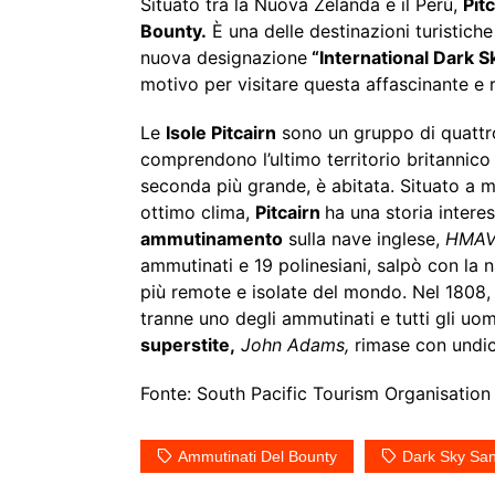
Situato tra la Nuova Zelanda e il Perù,
Pit
Bounty.
È una delle destinazioni turistich
nuova designazione
“International Dark 
motivo per visitare questa affascinante e
Le
Isole Pitcairn
sono un gruppo di quattr
comprendono l’ultimo territorio britannico 
seconda più grande, è abitata. Situato a m
ottimo clima,
Pitcairn
ha una storia intere
ammutinamento
sulla nave inglese,
HMAV
ammutinati e 19 polinesiani, salpò con la 
più remote e isolate del mondo. Nel 1808, 
tranne uno degli ammutinati e tutti gli uom
superstite,
John Adams,
rimase con undic
Fonte: South Pacific Tourism Organisation
Ammutinati Del Bounty
Dark Sky San