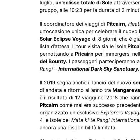
luglio,
un’eclisse totale di Sole
attraverser
gruppo, alle 10:23 per la durata di 2 minut
Il coordinatore dei viaggi di
Pitcairn,
Heat
un’occasione unica per celebrare il nuovo
Solar Eclipse Voyage
di 8 giorni, che è gi
lista d’attesa! Il tour visita sia le isole
Pitca
pernottando a
Pitcairn
per immergersi nell
del Bounty.
I passeggeri parteciperanno a
Rangi
–
International Dark Sky Sanctuary.
Il 2019 segna anche il lancio del nuovo
se
di andata e ritorno all’anno tra
Mangarev
è il risultato di 12 viaggi nel 2018 che ha
Pitcairn
come mai era successo precedent
organizzato un esclusivo
Explorers Voyag
4 le isole del
Mata ki te Rangi Internation
ancora una disponibilità limitata.