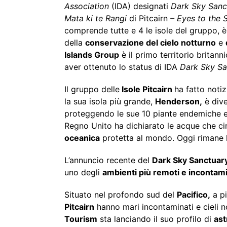
Association
(IDA) designati
Dark Sky Sanct
Mata ki te Rangi
di Pitcairn
– Eyes to the 
comprende tutte e 4 le isole del gruppo, 
della
conservazione del cielo notturno
e
Islands Group
è il primo territorio britan
aver ottenuto lo status di IDA
Dark Sky Sa
Il gruppo delle
Isole Pitcairn
ha fatto noti
la sua isola più grande,
Henderson,
è dive
proteggendo le sue 10 piante endemiche e 4
Regno Unito ha dichiarato le acque che c
oceanica
protetta al mondo. Oggi rimane l
L’annuncio recente del
Dark Sky Sanctuar
uno degli
ambienti più remoti e incontam
Situato nel profondo sud del
Pacifico,
a pi
Pitcairn
hanno mari incontaminati e cieli no
Tourism
sta lanciando il suo profilo di
ast