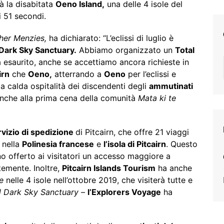
à la disabitata
Oeno Island,
una delle 4 isole del
i 51 secondi.
her Menzies,
ha dichiarato: “L’eclissi di luglio è
Dark Sky Sanctuary.
Abbiamo organizzato un
Total
à esaurito, anche se accettiamo ancora richieste in
irn
che
Oeno,
atterrando a
Oeno
per l’eclissi e
a calda ospitalità dei discendenti degli
ammutinati
nche alla prima cena della comunità
Mata ki te
rvizio di spedizione
di Pitcairn, che offre 21 viaggi
a
nella
Polinesia francese
e
l’isola di Pitcairn
. Questo
nno offerto ai visitatori un accesso maggiore a
emente. Inoltre,
Pitcairn Islands Tourism
ha anche
e
nelle 4 isole nell’ottobre 2019, che visiterà tutte e
al Dark Sky Sanctuary
–
l’Explorers Voyage
ha