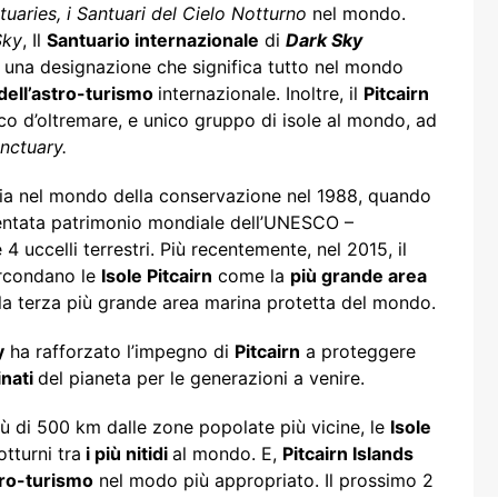
uaries, i Santuari del Cielo Notturno
nel mondo.
Sky
, Il
Santuario internazionale
di
Dark Sky
è una designazione che significa tutto nel mondo
dell’astro-turismo
internazionale. Inoltre, il
Pitcairn
nico d’oltremare, e unico gruppo di isole al mondo, ad
nctuary.
zia nel mondo della conservazione nel 1988, quando
ntata patrimonio mondiale dell’UNESCO –
 uccelli terrestri. Più recentemente, nel 2015, il
ircondano le
Isole Pitcairn
come la
più grande area
a terza più grande area marina protetta del mondo.
y
ha rafforzato l’impegno di
Pitcairn
a proteggere
inati
del pianeta per le generazioni a venire.
ù di 500 km dalle zone popolate più vicine, le
Isole
tturni tra
i più nitidi
al mondo. E,
Pitcairn Islands
ro-turismo
nel modo più appropriato. Il prossimo 2