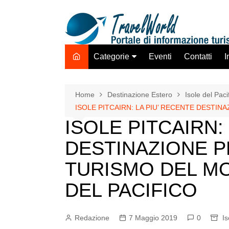
Salta
al
contenuto
Categorie
Eventi
Contatti
I
Destinazione Estero
Destinazione Italia
Home
Destinazione Estero
Isole del Paci
ISOLE PITCAIRN: LA PIU’ RECENTE DESTIN
TO ADV OLTA
ISOLE PITCAIRN:
Trasporti
DESTINAZIONE P
Hotel Strutture Ricettive
Istituzioni Associazioni
TURISMO DEL MO
Network
DEL PACIFICO
Assicurazioni Servizi
Tecnologie Mercato
Redazione
7 Maggio 2019
0
Is