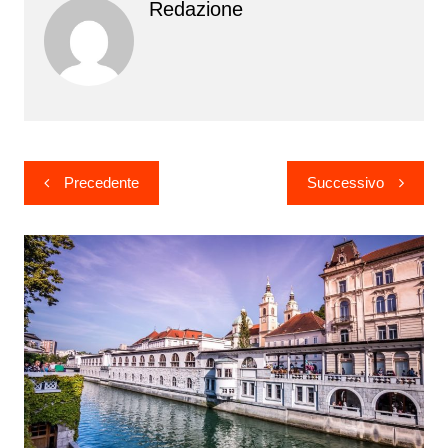
Redazione
Navigazione
Precedente
Successivo
articoli