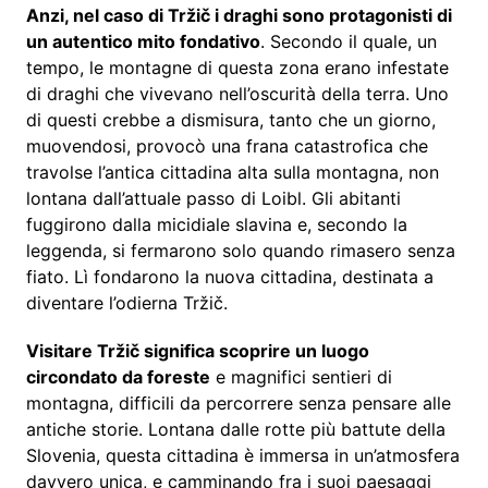
Anzi, nel caso di Tržič i draghi sono protagonisti di
un autentico mito fondativo
. Secondo il quale, un
tempo, le montagne di questa zona erano infestate
di draghi che vivevano nell’oscurità della terra. Uno
di questi crebbe a dismisura, tanto che un giorno,
muovendosi, provocò una frana catastrofica che
travolse l’antica cittadina alta sulla montagna, non
lontana dall’attuale passo di Loibl. Gli abitanti
fuggirono dalla micidiale slavina e, secondo la
leggenda, si fermarono solo quando rimasero senza
fiato. Lì fondarono la nuova cittadina, destinata a
diventare l’odierna Tržič.
Visitare Tržič significa scoprire un luogo
circondato da foreste
e magnifici sentieri di
montagna, difficili da percorrere senza pensare alle
antiche storie. Lontana dalle rotte più battute della
Slovenia, questa cittadina è immersa in un’atmosfera
davvero unica, e camminando fra i suoi paesaggi