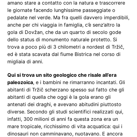
amano stare a contatto con la natura e trascorrere
le giornate facendo lunghissime passeggiate o
pedalate nel verde. Ma fra quelli davvero imperdibili,
anche per chi viaggia in famiglia, c’è senz’altro la
gola di Dovžan, che da un quarto di secolo gode
dello status di monumento naturale protetto. Si
trova a poco più di 3 chilometri a nordest di Tržič,
ed è stata scavata dal fiume Bistrica nel corso di
migliaia di anni.
Qui si trova un sito geologico che risale all’era
paleozoica
, e i bambini ne rimarranno incantati. Gli
abitanti di Tržič scherzano spesso sul fatto che gli
abitanti di quella che oggi è la gola erano gli
antenati dei draghi, e avevano abitudini piuttosto
diverse. Secondo gli studi scientifici realizzati qui,
infatti, 300 milioni di anni fa questa zona era un
mare tropicale, ricchissimo di vita acquatica: qui i
dinosauri non camminavano, nuotavano. E ancora