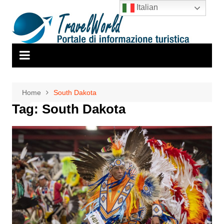
Salta
Italian
al
contenuto
Home
South Dakota
Tag:
South Dakota