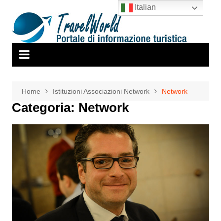
Salta
Italian
al
contenuto
Home
Istituzioni Associazioni Network
Network
Categoria:
Network