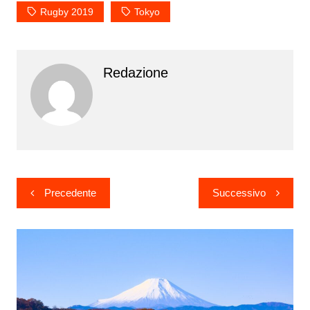
Rugby 2019
Tokyo
Redazione
Navigazione
Precedente
Successivo
articoli