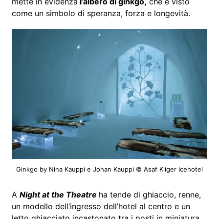
mette in evidenza
l’albero di ginkgo,
che è visto
come un simbolo di speranza, forza e longevità.
Ginkgo by Nina Kauppi e Johan Kauppi © Asaf Kliger Icehotel
A
Night at the Theatre
ha tende di ghiaccio, renne,
un modello dell’ingresso dell’hotel al centro e un
letto ghiacciato incastonato tra i posti in miniatura