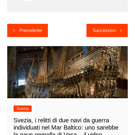
Navigazione
Precedente
Successivo
articoli
Svezia
Svezia, i relitti di due navi da guerra
individuati nel Mar Baltico: uno sarebbe
la nave gemella di Vasa – il video