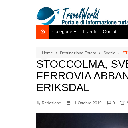
Salta
al
contenuto
Categorie
Eventi
Contatti
I
Destinazione Estero
Destinazione Italia
Home
Destinazione Estero
Svezia
ST
STOCCOLMA, SVE
TO ADV OLTA
Trasporti
FERROVIA ABBA
Hotel Strutture Ricettive
ERIKSDAL
Istituzioni Associazioni
Network
Redazione
11 Ottobre 2019
0
Assicurazioni Servizi
Tecnologie Mercato