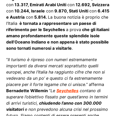
con
13.317, Emirati Arabi Uniti
con
12.692, Svizzera
con
10.244, Israele
con
9.870, Stati Uniti
con
6.415
e Austria
con
5.814.
La buona notizia è proprio che
l’Italia
è tornata a rappresentare un paese di
riferimento per le Seychelles
a prova
che gli italiani
amano profondamente queste splendide isole
dell’Oceano Indiano e non appena è stato possibile
sono tornati numerosi a visitarle
.
“
Il turismo è ripreso con numeri estremamente
importanti da diversi mercati soprattutto quelli
europei, anche l’Italia ha raggiunto cifre che non si
vedevano da un po’ e questo ci fa estremamente
piacere per il forte legame che ci unisce.”
afferma
Bernadette Willemin
“
Le
Seychelles
contano di
superare l’obiettivo fissato per quest’anno in termini
di arrivi turistici,
chiudendo l’anno con 300.000
visitatori
e non prevedono alcuna crisi nel prossimo
futuro
.
Siamo contenti di essere presenti anche