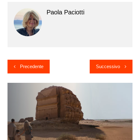
Paola Paciotti
Navigazione
Precedente
Successivo
articoli