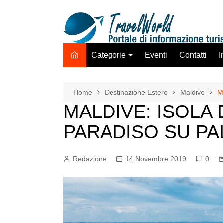
Salta
al
contenuto
Categorie
Eventi
Contatti
I
Destinazione Estero
Destinazione Italia
Home
Destinazione Estero
Maldive
M
MALDIVE: ISOLA 
TO ADV OLTA
Trasporti
PARADISO SU PA
Hotel Strutture Ricettive
Istituzioni Associazioni
Redazione
14 Novembre 2019
0
Network
Assicurazioni Servizi
Tecnologie Mercato