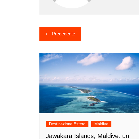
Navigazione
Precedente
articoli
Destinazione Estero
Maldive
Jawakara Islands, Maldive: un