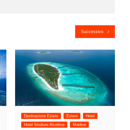
Successivo
Destinazione Estero
Estero
Hotel
Hotel Strutture Ricettive
Maldive