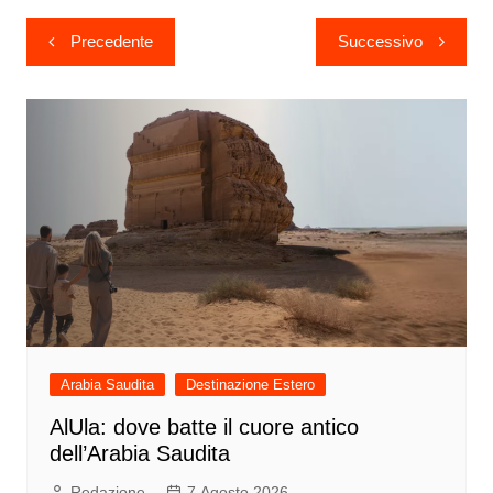
Navigazione
Precedente
Successivo
articoli
Arabia Saudita
Destinazione Estero
AlUla: dove batte il cuore antico
dell’Arabia Saudita
Redazione
7 Agosto 2026