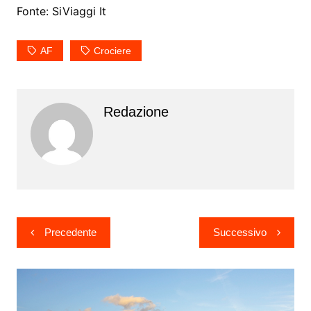
Fonte: SiViaggi It
AF
Crociere
Redazione
Navigazione
Precedente
Successivo
articoli