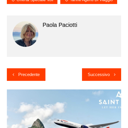
Paola Paciotti
Navigazione
Precedente
Successivo
articoli