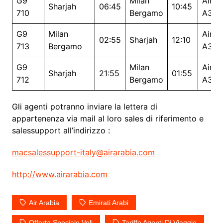
G9
Milan
Airbu
Sharjah
06:45
10:45
710
Bergamo
A321
G9
Milan
Airbu
02:55
Sharjah
12:10
713
Bergamo
A321
G9
Milan
Airbu
Sharjah
21:55
01:55
712
Bergamo
A321
Gli agenti potranno inviare la lettera di
appartenenza via mail al loro sales di riferimento e
salessupport all’indirizzo :
macsalessupport-italy@airarabia.com
http://www.airarabia.com
Air Arabia
Emirati Arabi
Offerta Speciale Voli
Tariffe Agenti Di Viaggio