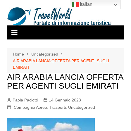
Salta
Italian
al
contenuto
Home
Uncategorized
AIR ARABIA LANCIA OFFERTA PER AGENTI SUGLI
EMIRATI
AIR ARABIA LANCIA OFFERTA
PER AGENTI SUGLI EMIRATI
Paola Paciotti
14 Gennaio 2023
Compagnie Aeree
,
Trasporti
,
Uncategorized