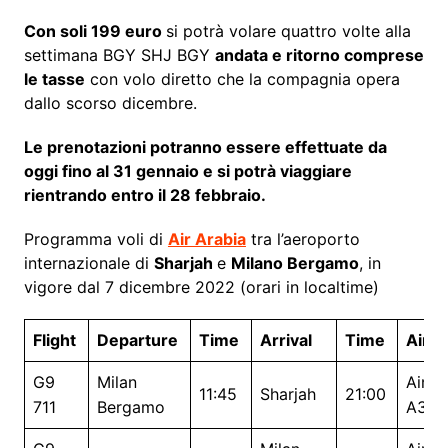
Con soli 199 euro
si potrà volare quattro volte alla
settimana BGY SHJ BGY
andata e ritorno comprese
le tasse
con volo diretto che la compagnia opera
dallo scorso dicembre.
Le prenotazioni potranno essere effettuate da
oggi fino al 31 gennaio e si potrà viaggiare
rientrando entro il 28 febbraio.
Programma voli di
Air Arabia
tra l’aeroporto
internazionale di
Sharjah
e
Milano Bergamo
, in
vigore dal 7 dicembre 2022 (orari in localtime)
Flight
Departure
Time
Arrival
Time
Aircr
G9
Milan
Airbu
11:45
Sharjah
21:00
711
Bergamo
A321