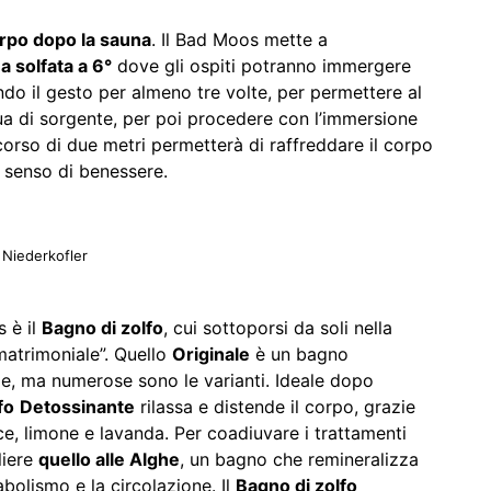
orpo dopo la sauna
. Il Bad Moos mette a
a solfata a 6°
dove gli ospiti potranno immergere
ndo il gesto per almeno tre volte, per permettere al
ua di sorgente, per poi procedere con l’immersione
rcorso di due metri permetterà di raffreddare il corpo
 senso di benessere.
Niederkofler
 è il
Bagno di zolfo
, cui sottoporsi da soli nella
“matrimoniale”. Quello
Originale
è un bagno
ze, ma numerose sono le varianti. Ideale dopo
fo
Detossinante
rilassa e distende il corpo, grazie
arice, limone e lavanda. Per coadiuvare i trattamenti
liere
quello alle Alghe
, un bagno che remineralizza
bolismo e la circolazione. Il
Bagno di zolfo