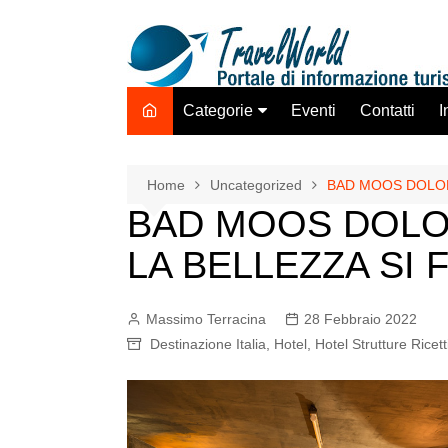
Salta
al
contenuto
Categorie
Eventi
Contatti
I
Destinazione Estero
Destinazione Italia
Home
Uncategorized
BAD MOOS DOLOM
BAD MOOS DOLO
TO ADV OLTA
Trasporti
LA BELLEZZA SI
Hotel Strutture Ricettive
Istituzioni Associazioni
Massimo Terracina
28 Febbraio 2022
Network
Destinazione Italia
,
Hotel
,
Hotel Strutture Ricett
Assicurazioni Servizi
Tecnologie Mercato