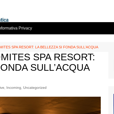
nformativa Privacy
ITES SPA RESORT: LA BELLEZZA SI FONDA SULL’ACQUA
MITES SPA RESORT:
 FONDA SULL’ACQUA
ive
,
Incoming
,
Uncategorized