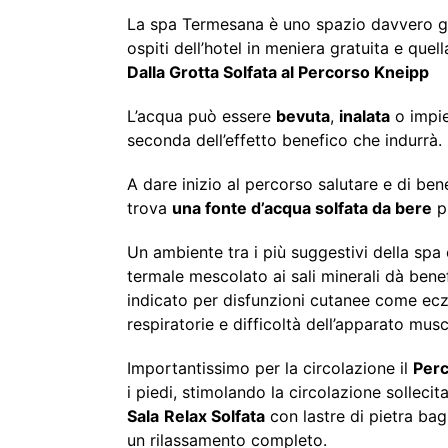
La spa Termesana è uno spazio davvero gra
ospiti dell’hotel in meniera gratuita e quel
Dalla Grotta Solfata al Percorso Kneipp
L’acqua può essere
bevuta
,
inalata
o impi
seconda dell’effetto benefico che indurrà.
A dare inizio al percorso salutare e di ben
trova
una fonte d’acqua solfata da bere
pu
Un ambiente tra i più suggestivi della spa
termale mescolato ai sali minerali dà benefi
indicato per disfunzioni cutanee come eczem
respiratorie e difficoltà dell’apparato mus
Importantissimo per la circolazione il
Perc
i piedi, stimolando la circolazione solleci
Sala
Relax Solfata
con lastre di pietra ba
un rilassamento completo.